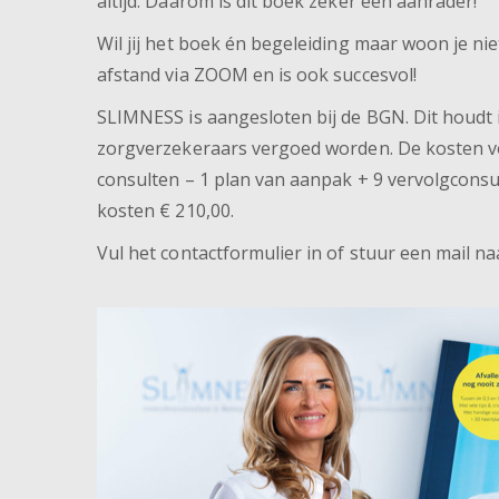
altijd. Daarom is dit boek zeker een aanrader!
Wil jij het boek én begeleiding maar woon je n
afstand via ZOOM en is ook succesvol!
SLIMNESS is aangesloten bij de BGN. Dit houdt
zorgverzekeraars vergoed worden. De kosten vo
consulten – 1 plan van aanpak + 9 vervolgconsult
kosten € 210,00.
Vul het contactformulier in of stuur een mail n