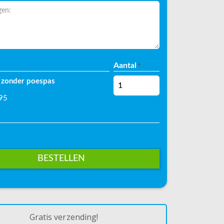
Plaats
gen:
Aantal
*
n zonder poespas
,95
Gratis verzending!