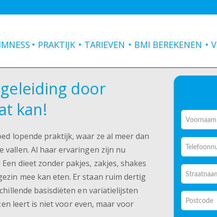
 bekend van
en aangesloten bij
IMNESS
PRAKTIJK
TARIEVEN
BMI BEREKENEN
V
begeleiding door
at kan!
Naam
*
goed lopende praktijk, waar ze al meer dan
Voornaam
Telefoon
vallen. Al haar ervaringen zijn nu
 Een dieet zonder pakjes, zakjes, shakes
Adres
*
ezin mee kan eten. Er staan ruim dertig
hillende basisdiëten en variatielijsten
Straatnaa
+
ezen leert is niet voor even, maar voor
huisnumme