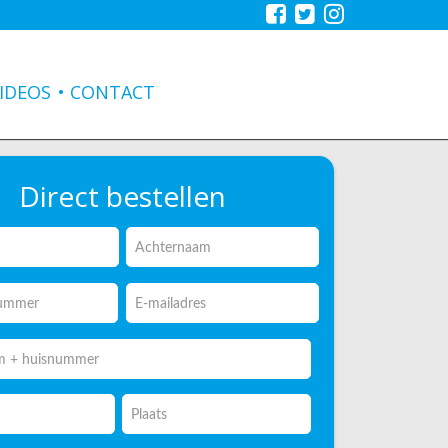
IDEOS
CONTACT
Direct bestellen
Achternaam
nummer
E-mailadres
*
*
m
r