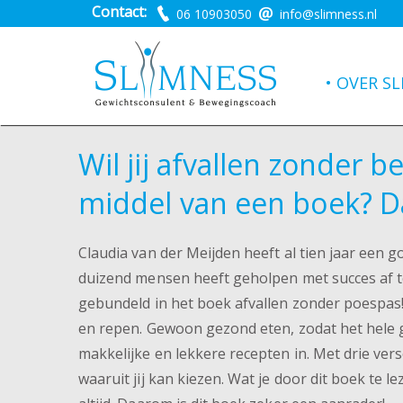
Contact:
06 10903050
info@slimness.nl
SLIMNESS is
OVER SL
Wil jij afvallen zonder 
middel van een boek? D
Claudia van der Meijden heeft al tien jaar een 
duizend mensen heeft geholpen met succes af te 
gebundeld in het boek afvallen zonder poespas!
en repen. Gewoon gezond eten, zodat het hele g
makkelijke en lekkere recepten in. Met drie versc
waaruit jij kan kiezen. Wat je door dit boek te l