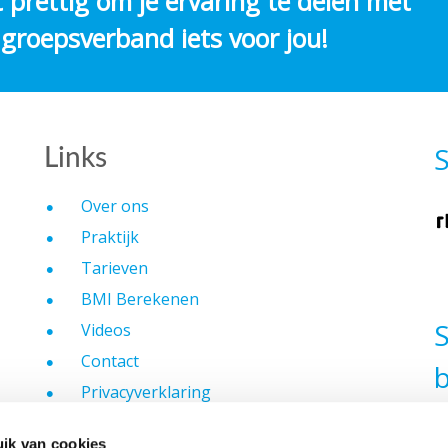
et prettig om je ervaring te delen met
 groepsverband iets voor jou!
Links
Over ons
Praktijk
Tarieven
BMI Berekenen
Videos
Contact
b
Privacyverklaring
Cookiebeleid
ik van cookies