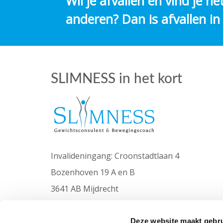
Wil je afvallen en vind je h
anderen? Dan is afvallen in
SLIMNESS in het kort
Invalideningang: Croonstadtlaan 4
Bozenhoven 19 A en B
3641 AB Mijdrecht
06-10903050
info@slimness.nl
Deze website maakt gebru