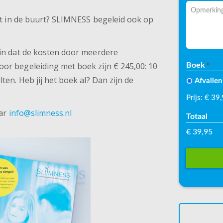
Postcode
Opmerkin
iet in de buurt? SLIMNESS begeleid ook op
 in dat de kosten door meerdere
or begeleiding met boek zijn € 245,00: 10
Boek
*
en. Heb jij het boek al? Dan zijn de
Afvalle
Prijs: € 39
aar
info@slimness.nl
Totaal