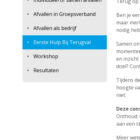
Individueel of samen afvallen
Terug op
Afvallen in Groepsverband
Ben je eer
maar merk 
Afvallen als bedrijf
nodig heb
Eerste Hulp Bij Terugval
Samen ont
momenten 
Workshop
en inzicht
doel? Cont
Resultaten
Tijdens de
hoogte va
niet.
Deze cons
Onthoud: 
aan een st
Meer wet