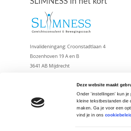
SLIMNESS in het kort
Invalideningang: Croonstadtlaan 4
Bozenhoven 19 A en B
3641 AB Mijdrecht
06-10903050
info@slimness.nl
Deze website maakt gebru
Onder 'instellingen' kun j
kleine tekstbestanden die 
maken. Ga je voor een opt
vind je in ons
cookiebelei