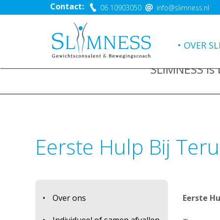
Contact:
06 10903050
info@slimness.nl
OVER SL
SLIMNESS is
Eerste Hulp Bij Teru
Over ons
Eerste Hu