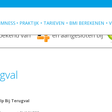
IMNESS
PRAKTIJK
TARIEVEN
BMI BEREKENEN
V
 bekend van
en aangesloten bij
gval
lp Bij Terugval