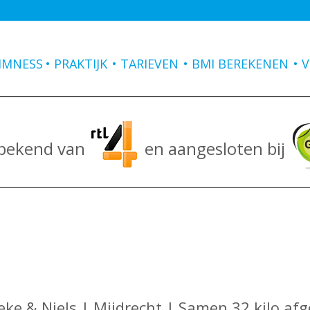
IMNESS
PRAKTIJK
TARIEVEN
BMI BEREKENEN
V
 bekend van
en aangesloten bij
ke & Niels | Mijdrecht | Samen 32 kilo afg