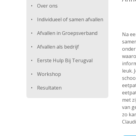
Over ons
Individueel of samen afvallen
Afvallen in Groepsverband
Na een
samen
Afvallen als bedrijf
onder
waarop
Eerste Hulp Bij Terugval
inform
leuk. 
Workshop
schoo
eetpa
Resultaten
eetpa
met zi
van ge
zo ka
Claudi