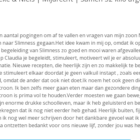
 aantal pogingen om af te vallen en vragen van mijn zoon N
 naar Slimness gegaan.Het idee kwam in mij op, omdat ik op
 begeleiding van Slimness zo goed en mooi waren afgevalle
 Claudia je begeleidt, stimuleert, motiveert wil je er abso
atie. Nieuwe recepten, die heerlijk zijn en zo makkelijk te 
Je stimuleert elkaar doordat je geen valkuil instapt , zoals e
l, omdat de ander dat ook niet doet.Ik noem het ook geen di
troon. Ik ben zelfs meer gaan eten maar dan gezondere ding
troon is prima vol te houden.Verder moesten we gaan beweg
jn enorme drukke schoolleven, maar ik heb geluisterd en ben 
kregen dat ik nog niet eerder heb gehad. Heerlijk buiten, fij
n ik nog wel meer schrijven door het dankbare gevoel wat ik
a ontzetten bedankt voor ons nieuwe lijf, zonder jou was het