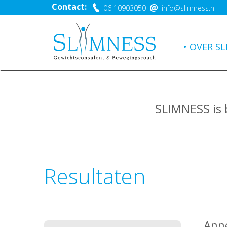
Contact:
06 10903050
info@slimness.nl
OVER SL
SLIMNESS is
Resultaten
Anne