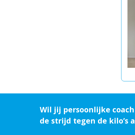
Wil jij persoonlijke coach
de strijd tegen de kilo’s