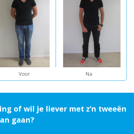
Voor
Na
ing of wil je liever met z’n tweeën
 aan gaan?