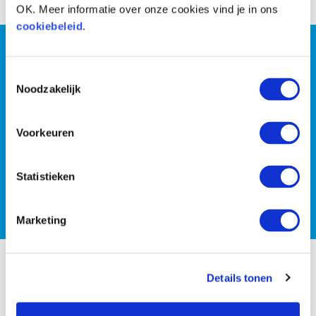
OK. Meer informatie over onze cookies vind je in ons
cookiebeleid
.
Wil jij persoonlijke coaching
of wil je liever met z’n
Toestemmingsselectie
Noodzakelijk
tweeën de strijd tegen de
Voorkeuren
kilo’s aan gaan?
Statistieken
PLAN EEN GRATIS INTAKE
Marketing
Details tonen
SLIMNESS in het kort