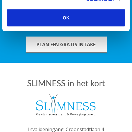
tweeën de strijd tegen de
OK
kilo’s aan gaan?
PLAN EEN GRATIS INTAKE
SLIMNESS in het kort
Invalideningang: Croonstadtlaan 4