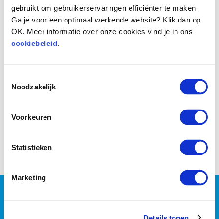
gebruikt om gebruikerservaringen efficiënter te maken.
Ga je voor een optimaal werkende website? Klik dan op
OK. Meer informatie over onze cookies vind je in ons
cookiebeleid
.
Toestemmingsselectie
Noodzakelijk
Voorkeuren
Voor
Na
Statistieken
Marketing
Wil jij persoonlijke coaching
of wil je liever met z’n
Details tonen