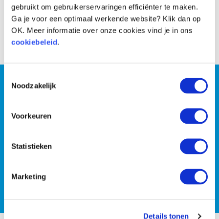
gebruikt om gebruikerservaringen efficiënter te maken.
Ga je voor een optimaal werkende website? Klik dan op
OK. Meer informatie over onze cookies vind je in ons
Voor
Na
cookiebeleid
.
Toestemmingsselectie
Wil jij persoonlijke coaching
Noodzakelijk
of wil je liever met z’n
Voorkeuren
tweeën de strijd tegen de
kilo’s aan gaan?
Statistieken
Marketing
PLAN EEN GRATIS INTAKE
Details tonen