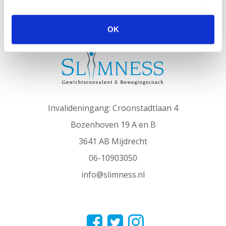
SLIMNESS in het kort
OK
Invalideningang: Croonstadtlaan 4
Bozenhoven 19 A en B
3641 AB Mijdrecht
06-10903050
info@slimness.nl