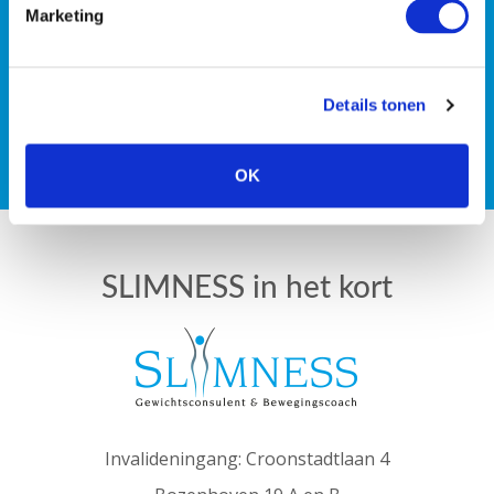
tweeën de strijd tegen de
Marketing
kilo’s aan gaan?
Details tonen
PLAN EEN GRATIS INTAKE
OK
SLIMNESS in het kort
Invalideningang: Croonstadtlaan 4