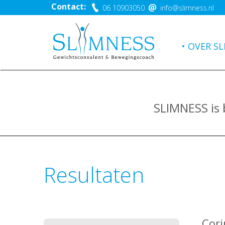
Contact:
06 10903050
info@slimness.nl
OVER SL
SLIMNESS is
Resultaten
Cori