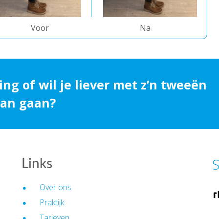
Voor
Na
ing of wil je liever met z’n tweeën
 aan gaan?
S
Links
Over ons
Praktijk
Tarieven