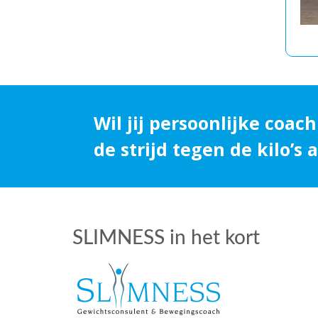
Wil jij persoonlijke coach
de strijd tegen de kilo’s
SLIMNESS in het kort