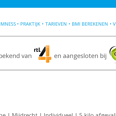
IMNESS
PRAKTIJK
TARIEVEN
BMI BEREKENEN
V
 bekend van
en aangesloten bij
ne | Mijdrecht | Individueel | 5 kilo afgeval