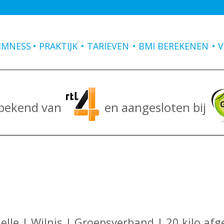
IMNESS
PRAKTIJK
TARIEVEN
BMI BEREKENEN
V
 bekend van
en aangesloten bij
elle | Wilnis | Groepsverband | 20 kilo afg