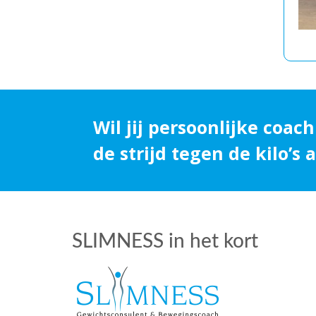
Wil jij persoonlijke coach
de strijd tegen de kilo’s
SLIMNESS in het kort