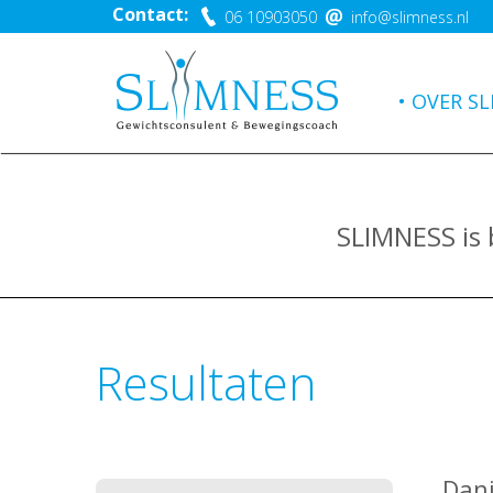
Contact:
06 10903050
info@slimness.nl
OVER SL
SLIMNESS is
Resultaten
Dani