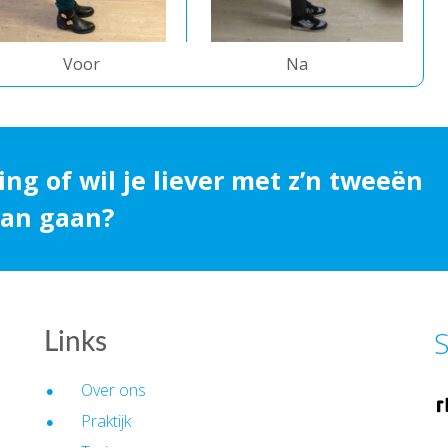
Voor
Na
ing of wil je liever met z’n tweeën
 aan gaan?
S
Links
Over ons
Praktijk