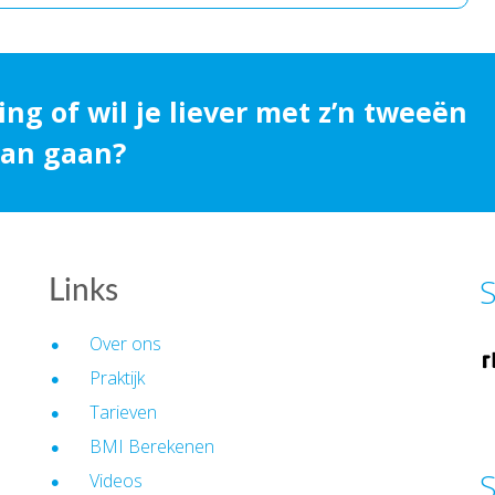
ing of wil je liever met z’n tweeën
 aan gaan?
S
Links
Over ons
Praktijk
Tarieven
BMI Berekenen
S
Videos