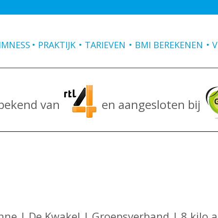
IMNESS
PRAKTIJK
TARIEVEN
BMI BEREKENEN
V
 bekend van
en aangesloten bij
ne | De Kwakel | Groepsverband | 8 kilo a