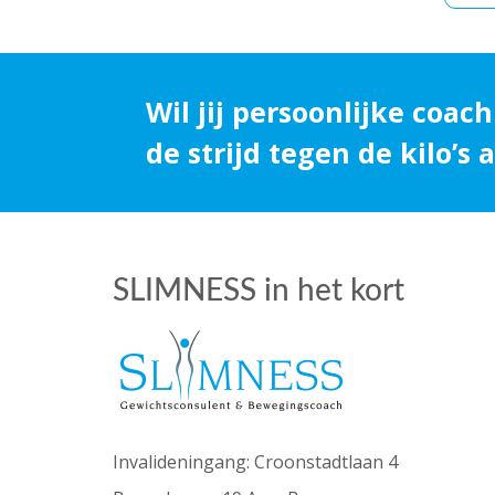
Wil jij persoonlijke coach
de strijd tegen de kilo’s
SLIMNESS in het kort
Invalideningang: Croonstadtlaan 4