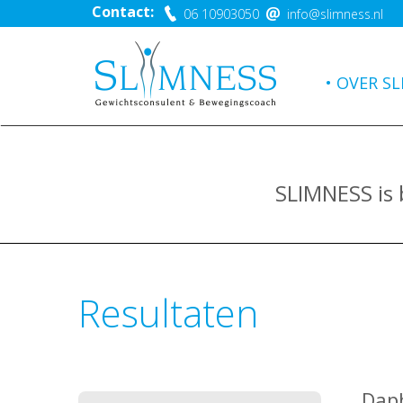
Contact:
06 10903050
info@slimness.nl
OVER SL
SLIMNESS is
Resultaten
Daph