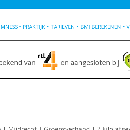
IMNESS
PRAKTIJK
TARIEVEN
BMI BEREKENEN
V
 bekend van
en aangesloten bij
n | Mijdrecht | Groepsverband | 7 kilo afge