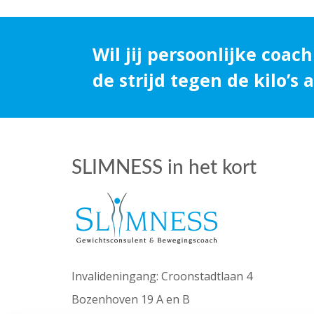
Wil jij persoonlijke coach
de strijd tegen de kilo’s
SLIMNESS in het kort
Invalideningang: Croonstadtlaan 4
Bozenhoven 19 A en B