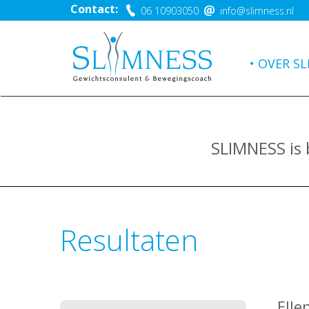
Contact:
06 10903050
info@slimness.nl
OVER SL
SLIMNESS is
Resultaten
Elle