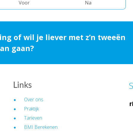
Voor
Na
ing of wil je liever met z’n tweeën
 aan gaan?
S
Links
Over ons
Praktijk
Tarieven
BMI Berekenen