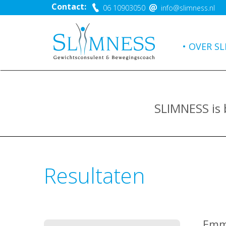
Contact:
06 10903050
info@slimness.nl
OVER SL
SLIMNESS is
Resultaten
Emma