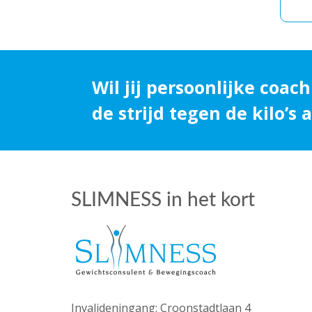
Wil jij persoonlijke coach
de strijd tegen de kilo’s
SLIMNESS in het kort
Invalideningang: Croonstadtlaan 4