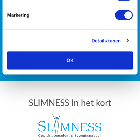
of wil je liever met z’n
Marketing
tweeën de strijd tegen de
kilo’s aan gaan?
Details tonen
OK
PLAN EEN GRATIS INTAKE
SLIMNESS in het kort