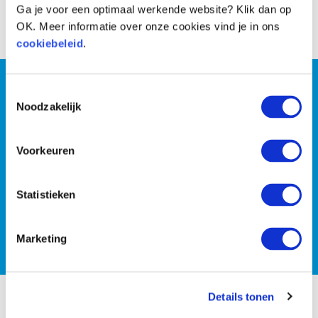
Ga je voor een optimaal werkende website? Klik dan op
Voor
Na
OK. Meer informatie over onze cookies vind je in ons
cookiebeleid
.
Wil jij persoonlijke coaching
Toestemmingsselectie
Noodzakelijk
of wil je liever met z’n
tweeën de strijd tegen de
Voorkeuren
kilo’s aan gaan?
Statistieken
PLAN EEN GRATIS INTAKE
Marketing
Details tonen