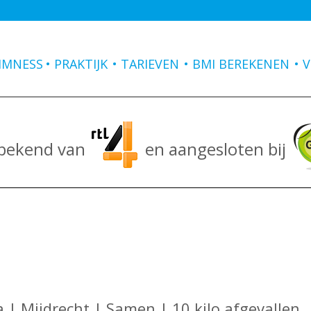
IMNESS
PRAKTIJK
TARIEVEN
BMI BEREKENEN
V
 bekend van
en aangesloten bij
a | Mijdrecht | Samen | 10 kilo afgevallen