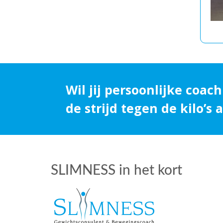
Wil jij persoonlijke coach
de strijd tegen de kilo’s
SLIMNESS in het kort