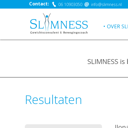
Contact:
06 10903050
info@slimness.nl
OVER SL
SLIMNESS is
Resultaten
Ilon