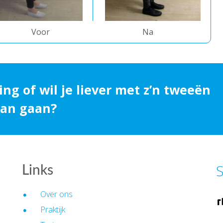
Voor
Na
ing of wil je liever met z’n tweeën
 aan gaan?
S
Links
Over ons
Praktijk