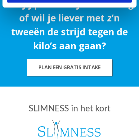
Wil jij persoonlijke coaching
of wil je liever met z’n
tweeën de strijd tegen de
kilo’s aan gaan?
PLAN EEN GRATIS INTAKE
SLIMNESS in het kort