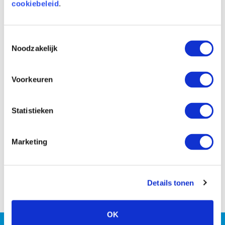
cookiebeleid
.
Voor
Na
Toestemmingsselectie
Noodzakelijk
Voorkeuren
Statistieken
Marketing
Voor
Na
Details tonen
OK