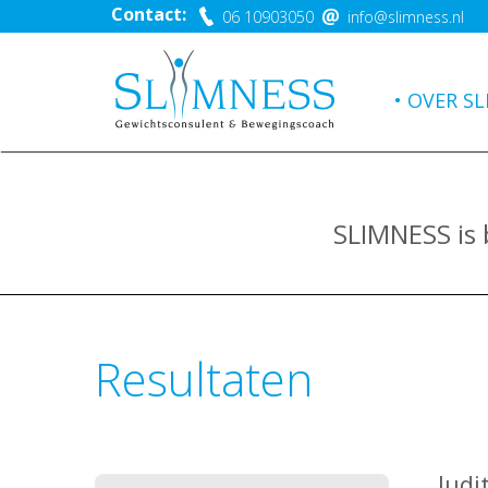
Contact:
06 10903050
info@slimness.nl
OVER SL
SLIMNESS is
Resultaten
Judi