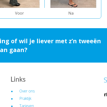
Voor
Na
ing of wil je liever met z’n tweeën
 aan gaan?
S
Links
Over ons
Praktijk
Tarieven