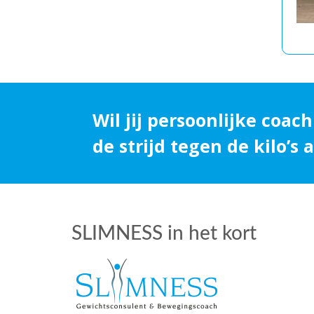
Wil jij persoonlijke coach
de strijd tegen de kilo’s
SLIMNESS in het kort