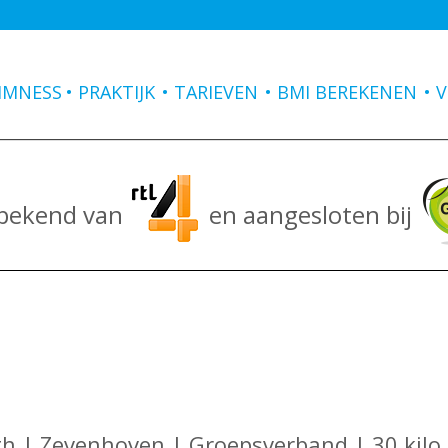
IMNESS
PRAKTIJK
TARIEVEN
BMI BEREKENEN
V
 bekend van
en aangesloten bij
th | Zevenhoven | Groepsverband | 30 kilo