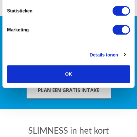
Statistieken
Wil jij persoonlijke coaching
Marketing
of wil je liever met z’n
tweeën de strijd tegen de
Details tonen
kilo’s aan gaan?
OK
PLAN EEN GRATIS INTAKE
SLIMNESS in het kort