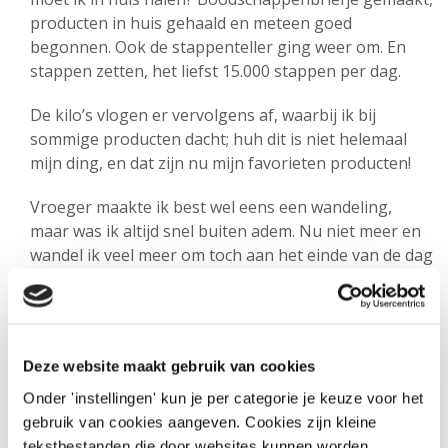
producten in huis gehaald en meteen goed
begonnen. Ook de stappenteller ging weer om. En
stappen zetten, het liefst 15.000 stappen per dag.
De kilo’s vlogen er vervolgens af, waarbij ik bij
sommige producten dacht; huh dit is niet helemaal
mijn ding, en dat zijn nu mijn favorieten producten!
Vroeger maakte ik best wel eens een wandeling,
maar was ik altijd snel buiten adem. Nu niet meer en
wandel ik veel meer om toch aan het einde van de dag
aan die 15.000 stappen te komen. Ik geniet er nu ook
van. Ik vind het heerlijk!
Ook voelt mijn lijf zo veel fijner en zit ik beter in mijn
Deze website maakt gebruik van cookies
vel. Ik heb mijn hele levensstijl veranderd naar een
nieuw en gezondere levensstijl. Met deze
Onder 'instellingen' kun je per categorie je keuze voor het
afslankmethode weet ik nu precies wat wel en niet
gebruik van cookies aangeven. Cookies zijn kleine
gezond is.
tekstbestanden die door websites kunnen worden