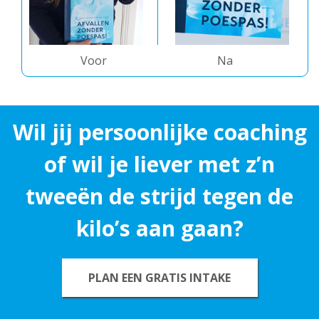
Voor
Na
Wil jij persoonlijke coaching
of wil je liever met z’n
tweeën de strijd tegen de
kilo’s aan gaan?
PLAN EEN GRATIS INTAKE