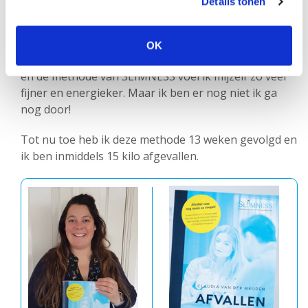
Details tonen
En tot slot om nog even terug te komen op die flop,
met deze methode wordt het afval proces zeker geen
flop, maar veranderd je levensstijl en denkwijze. Ik
OK
raad iedereen aan dit boek te kopen. Dankzij dit boek
en de methode van SLIMNESS voel ik mijzelf zo veel
fijner en energieker. Maar ik ben er nog niet ik ga
nog door!
Tot nu toe heb ik deze methode 13 weken gevolgd en
ik ben inmiddels 15 kilo afgevallen.