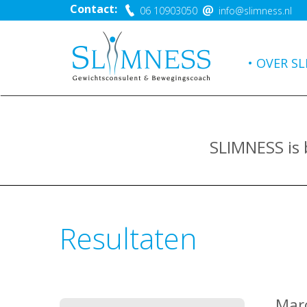
Contact:
06 10903050
info@slimness.nl
OVER SL
SLIMNESS is
Resultaten
Marc