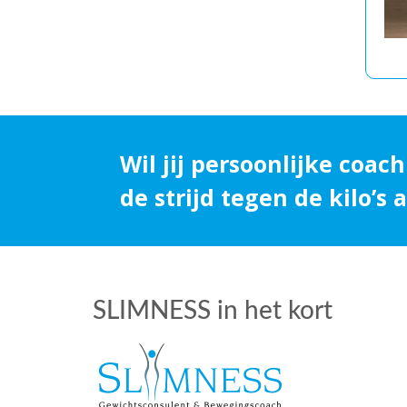
Wil jij persoonlijke coach
de strijd tegen de kilo’s
SLIMNESS in het kort