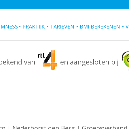
IMNESS
PRAKTIJK
TARIEVEN
BMI BEREKENEN
V
 bekend van
en aangesloten bij
o | Nederhorst den Berg | Groepsverband |