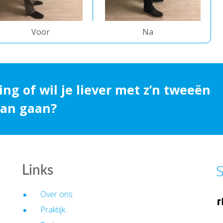
Voor
Na
ing of wil je liever met z’n tweeën
 aan gaan?
S
Links
Over ons
Praktijk