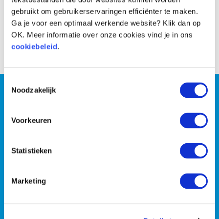
gebruikt om gebruikerservaringen efficiënter te maken.
Ga je voor een optimaal werkende website? Klik dan op
OK. Meer informatie over onze cookies vind je in ons
Voor
Na
cookiebeleid
.
Toestemmingsselectie
Wil jij persoonlijke coaching
Noodzakelijk
of wil je liever met z’n
Voorkeuren
tweeën de strijd tegen de
Statistieken
kilo’s aan gaan?
Marketing
PLAN EEN GRATIS INTAKE