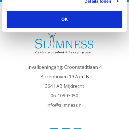
Details tonen
OK
SLIMNESS in het kort
Invalideningang: Croonstadtlaan 4
Bozenhoven 19 A en B
3641 AB Mijdrecht
06-10903050
info@slimness.nl