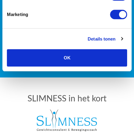
of wil je liever met z’n
Marketing
tweeën de strijd tegen de
kilo’s aan gaan?
Details tonen
OK
PLAN EEN GRATIS INTAKE
SLIMNESS in het kort