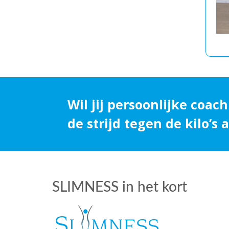
Wil jij persoonlijke coach
de strijd tegen de kilo’s
SLIMNESS in het kort