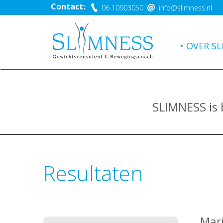
Contact:
06 10903050
info@slimness.nl
OVER SL
SLIMNESS is
Resultaten
Mari