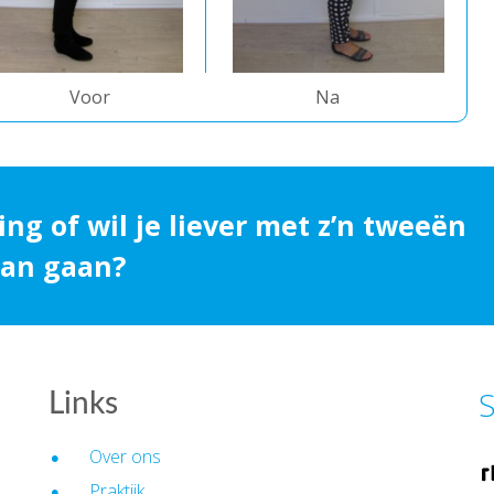
Voor
Na
ing of wil je liever met z’n tweeën
 aan gaan?
S
Links
Over ons
Praktijk