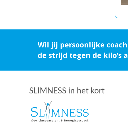
Wil jij persoonlijke coach
de strijd tegen de kilo’s
SLIMNESS in het kort