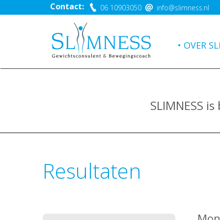
Contact:
06 10903050
info@slimness.nl
OVER SL
SLIMNESS is
Resultaten
Moni