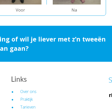
Voor
Na
ing of wil je liever met z’n tweeën
 aan gaan?
S
Links
Over ons
Praktijk
Tarieven