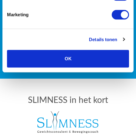
of wil je liever met z’n
Marketing
tweeën de strijd tegen de
kilo’s aan gaan?
Details tonen
OK
PLAN EEN GRATIS INTAKE
SLIMNESS in het kort