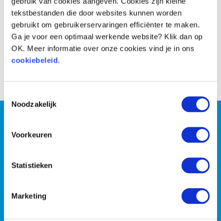
gebruik van cookies aangeven. Cookies zijn kleine
tekstbestanden die door websites kunnen worden
gebruikt om gebruikerservaringen efficiënter te maken.
Ga je voor een optimaal werkende website? Klik dan op
OK. Meer informatie over onze cookies vind je in ons
cookiebeleid
.
Voor
Na
Toestemmingsselectie
Noodzakelijk
Wil jij persoonlijke coaching
Voorkeuren
of wil je liever met z’n
tweeën de strijd tegen de
Statistieken
kilo’s aan gaan?
Marketing
PLAN EEN GRATIS INTAKE