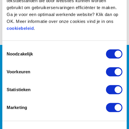
tekstbestanden die door websites kunnen worden
gebruikt om gebruikerservaringen efficiënter te maken.
Ga je voor een optimaal werkende website? Klik dan op
OK. Meer informatie over onze cookies vind je in ons
Voor
Na
cookiebeleid
.
Toestemmingsselectie
Wil jij persoonlijke coaching
Noodzakelijk
of wil je liever met z’n
Voorkeuren
tweeën de strijd tegen de
Statistieken
kilo’s aan gaan?
Marketing
PLAN EEN GRATIS INTAKE