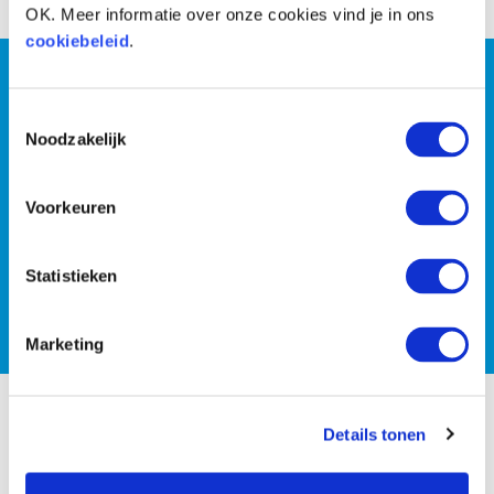
OK. Meer informatie over onze cookies vind je in ons
cookiebeleid
.
Wil jij persoonlijke coaching
of wil je liever met z’n
Toestemmingsselectie
Noodzakelijk
tweeën de strijd tegen de
Voorkeuren
kilo’s aan gaan?
Statistieken
PLAN EEN GRATIS INTAKE
Marketing
Details tonen
SLIMNESS in het kort