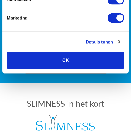
Wil jij persoonlijke coaching
of wil je liever met z’n
Marketing
tweeën de strijd tegen de
kilo’s aan gaan?
Details tonen
OK
PLAN EEN GRATIS INTAKE
SLIMNESS in het kort