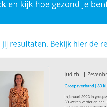
ck
en kijk hoe gezond je bent
j resultaten. Bekijk hier de re
Judith
|
Zevenh
Groepsverband | 30 ki
In januari 2023 in groep
30 weken verder en ben ik