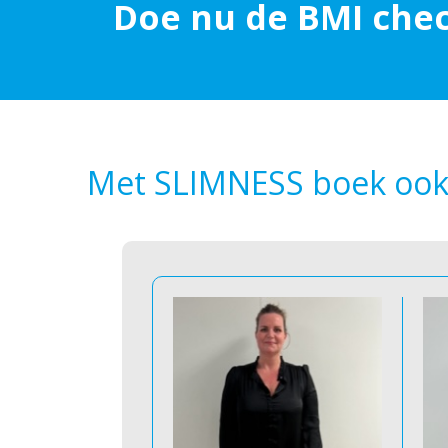
Doe nu de BMI che
Met SLIMNESS boek ook ji