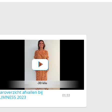
aaroverzicht afvallen bij
01:33
LIMNESS 2023