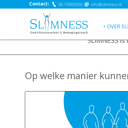
Contact:
06 10903050
info@slimness.nl
OVER SL
SLIMNESS is
Op welke manier kunnen