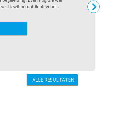
le begeleiding. Even nog die wel
r. Ik wil nu dat ik blijvend...
ALLE RESULTATEN