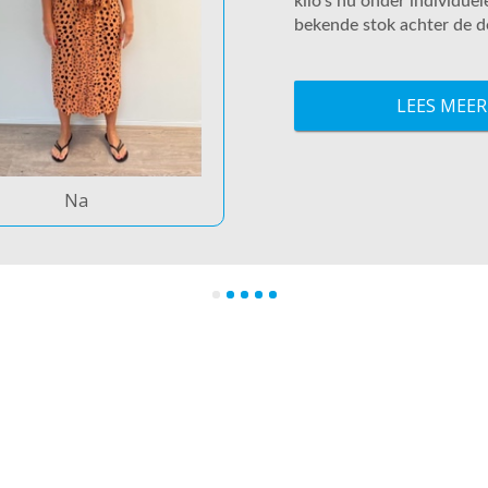
kilo's nu onder individue
bekende stok achter de deu
LEES MEER
Na