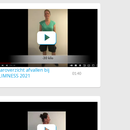
aaroverzicht afvallen bij
01:40
LIMNESS 2021