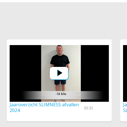
Jaaroverzicht SLIMNESS afvallen
J
01:31
2024
S