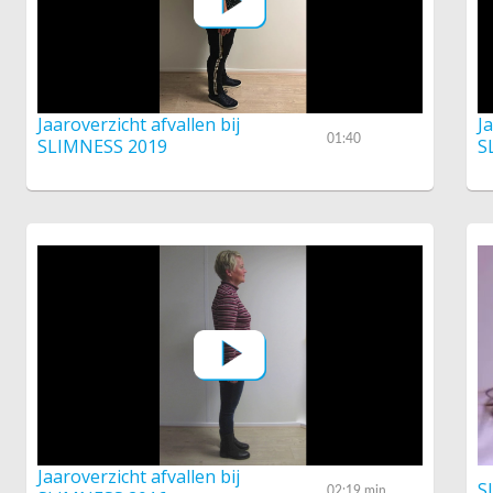
Jaaroverzicht afvallen bij
J
01:40
SLIMNESS 2019
S
Jaaroverzicht afvallen bij
S
02:19 min