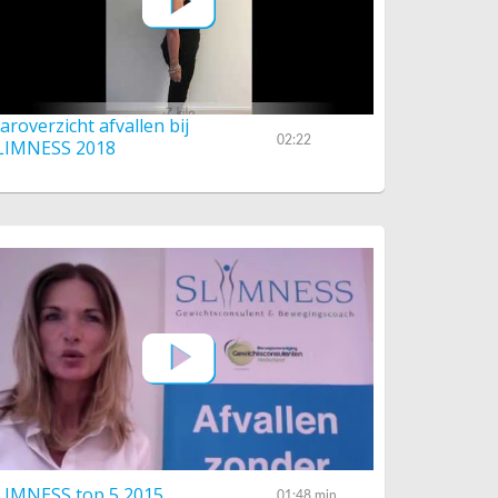
aaroverzicht afvallen bij
02:22
LIMNESS 2018
LIMNESS top 5 2015
01:48 min