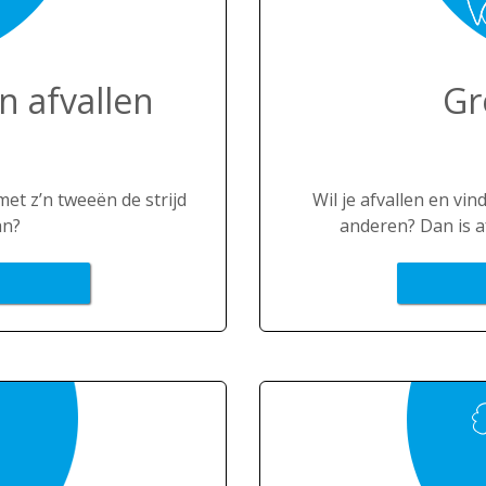
n afvallen
Gr
 met z’n tweeën de strijd
Wil je afvallen en vin
an?
anderen? Dan is a